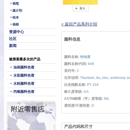
画笔
媒介剂
纸本
< 返回产品系列介绍
画框
资源中心
社区
颜料信息
新闻
颜料名称:
特纳黄
被搜索最多次的产品
颜料名称/代码:
649
油画颜料色谱
系列号:
3
水彩颜料色谱
化学说明:
Titanium, tin, zinc, antimony o
水粉颜料色谱
比色指数名称:
PY 216
丙烯颜料色谱
耐久度等级:
AA
ASTM耐晒（牢）度等级:
N/L
透明度/不透明度:
O
产品代码和尺寸