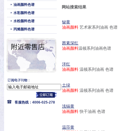
油画颜料色谱
网站搜索结果
水彩颜料色谱
水粉颜料色谱
铋黄
油画颜料
艺术家系列油画 色谱
丙烯颜料色谱
茜素深红
油画颜料
温顿系列油画色谱
洋红
油画颜料
温顿系列油画 色谱
土绿
油画颜料
温顿系列油画 色谱
客服热线：4006-025-278
浅镉黄
油画颜料
快干油画 色谱
温莎黄