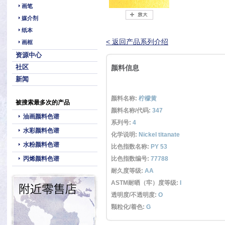
画笔
媒介剂
纸本
< 返回产品系列介绍
画框
资源中心
社区
颜料信息
新闻
颜料名称:
柠檬黄
被搜索最多次的产品
颜料名称/代码:
347
油画颜料色谱
系列号:
4
水彩颜料色谱
化学说明:
Nickel titanate
水粉颜料色谱
比色指数名称:
PY 53
丙烯颜料色谱
比色指数编号:
77788
耐久度等级:
AA
ASTM耐晒（牢）度等级:
I
透明度/不透明度:
O
颗粒化/着色:
G