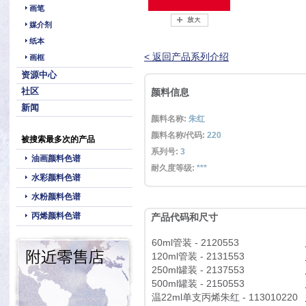
画笔
媒介剂
纸本
< 返回产品系列介绍
画框
资源中心
社区
颜料信息
新闻
颜料名称:
朱红
颜料名称/代码:
220
被搜索最多次的产品
系列号:
3
油画颜料色谱
耐久度等级:
***
水彩颜料色谱
水粉颜料色谱
丙烯颜料色谱
产品代码和尺寸
60ml管装 - 2120553
120ml管装 - 2131553
250ml罐装 - 2137553
500ml罐装 - 2150553
温22ml单支丙烯朱红 - 113010220