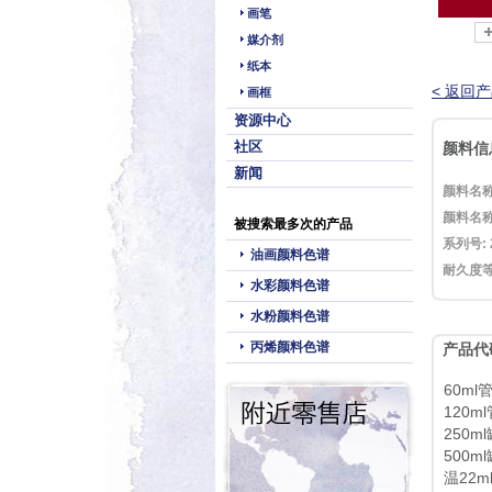
画笔
媒介剂
纸本
< 返回
画框
资源中心
社区
颜料信
新闻
颜料名称
颜料名称
被搜索最多次的产品
系列号: 
油画颜料色谱
耐久度等
水彩颜料色谱
水粉颜料色谱
丙烯颜料色谱
产品代
60ml管
120ml
250ml
500ml
温22m