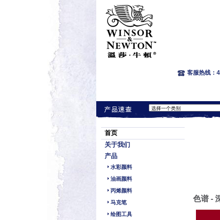
客服热线：400
首页
关于我们
产品
水彩颜料
油画颜料
丙烯颜料
色谱 - 
马克笔
绘图工具