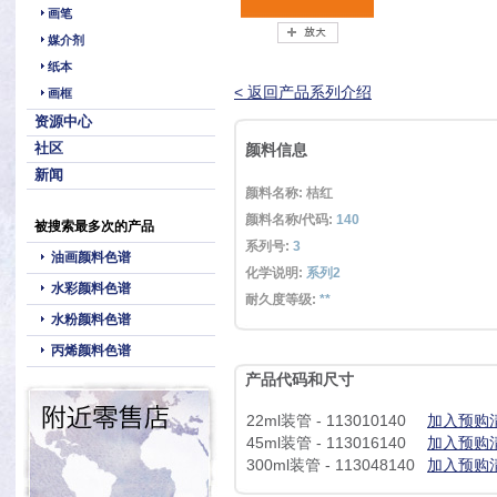
画笔
媒介剂
纸本
< 返回产品系列介绍
画框
资源中心
社区
颜料信息
新闻
颜料名称: 桔红
颜料名称/代码:
140
被搜索最多次的产品
系列号:
3
油画颜料色谱
化学说明:
系列2
水彩颜料色谱
耐久度等级:
**
水粉颜料色谱
丙烯颜料色谱
产品代码和尺寸
22ml装管 - 113010140
加入预购
45ml装管 - 113016140
加入预购
300ml装管 - 113048140
加入预购