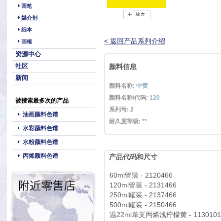
画笔
媒介剂
纸本
< 返回产品系列介绍
画框
资源中心
社区
颜料信息
新闻
颜料名称:
中黄
颜料名称/代码:
120
被搜索最多次的产品
系列号: 2
油画颜料色谱
耐久度等级:
**
水彩颜料色谱
水粉颜料色谱
丙烯颜料色谱
产品代码和尺寸
60ml管装 - 2120466
120ml管装 - 2131466
250ml罐装 - 2137466
500ml罐装 - 2150466
温22ml单支丙烯浅柠檬黄 - 1130101