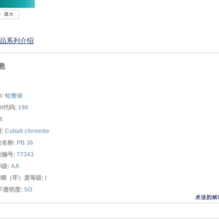
产品系列介绍
息
:
钴青绿
/代码:
190
4
:
Cobalt chromite
数名称:
PB 36
数编号:
77343
级:
AA
耐晒（牢）度等级:
I
不透明度:
SO