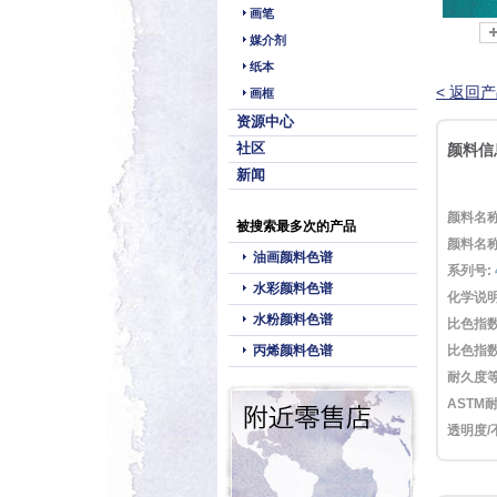
画笔
媒介剂
纸本
< 返回
画框
资源中心
社区
颜料信
新闻
颜料名称
被搜索最多次的产品
颜料名称
油画颜料色谱
系列号:
水彩颜料色谱
化学说明
水粉颜料色谱
比色指
丙烯颜料色谱
比色指
耐久度等
ASTM
透明度/