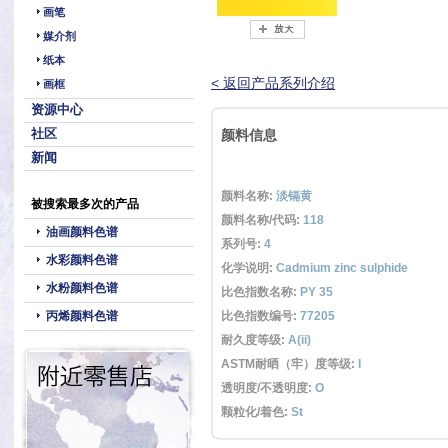
画笔
媒介剂
纸本
< 返回产品系列介绍
画框
资源中心
社区
颜料信息
新闻
颜料名称:
淡镉黄
被搜索最多次的产品
颜料名称/代码:
118
油画颜料色谱
系列号:
4
水彩颜料色谱
化学说明:
Cadmium zinc sulphide
水粉颜料色谱
比色指数名称:
PY 35
丙烯颜料色谱
比色指数编号:
77205
耐久度等级:
A(ii)
ASTM耐晒（牢）度等级:
I
透明度/不透明度:
O
颗粒化/着色:
St