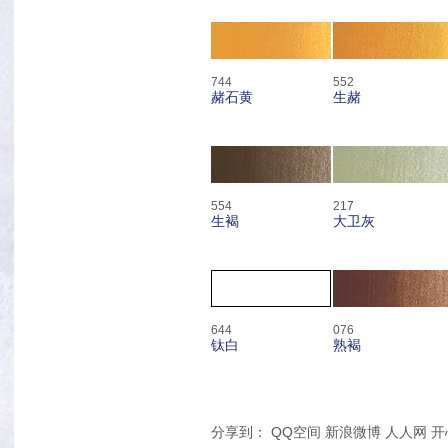
744
552
赭石黄
生赭
554
217
生褐
大卫灰
644
076
钛白
熟褐
分享到：
QQ空间
新浪微博
人人网
开