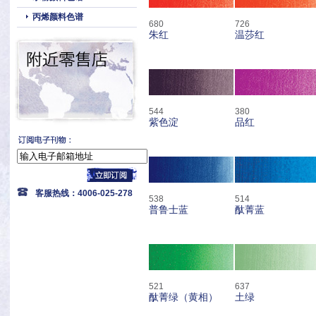
丙烯颜料色谱
680
726
朱红
温莎红
544
380
紫色淀
品红
客服热线：4006-025-278
538
514
普鲁士蓝
酞菁蓝
521
637
酞菁绿（黄相）
土绿