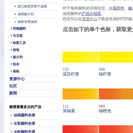
进口格里芬快干油画
对于每种颜料的详细信息，如
系列号
、
耐
油画颜料的
产品介绍页
。
油画媒介剂
您还可以在
资源中心
下载该色谱
的PDF
版
画家专用油画
点击如下的单个色标，获取更
丙烯颜料
马克笔
绘图工具
画笔
媒介剂
纸本
722
086
画框
温莎柠黄
镉柠黄
资源中心
社区
新闻
111
089
被搜索最多次的产品
深镉黄
镉橙色
油画颜料色谱
水彩颜料色谱
水粉颜料色谱